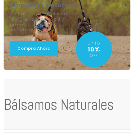
Productos Naturales
Cuidado de la piel y pelo,
alergia, resequedad y
protección contra
insectos
UP TO
10%
Compra Ahora
OFF
Bálsamos Naturales