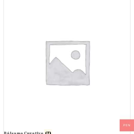
PEN
Bálsamo Curativo
(7)