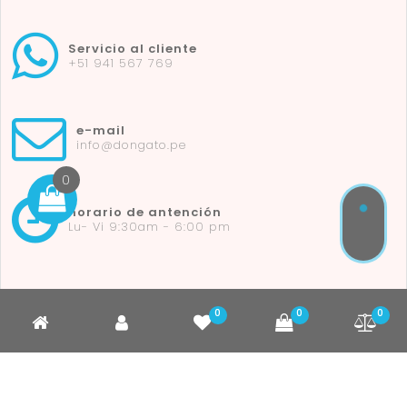
Servicio al cliente
+51 941 567 769
e-mail
info@dongato.pe
0
horario de antención
Lu- Vi 9:30am - 6:00 pm
0
0
0
Copyright © 2026 Don Gato Pets Care | Powered by