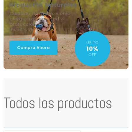
Productos Naturales
Cuidado de la piel y pelo,
alergia, resequedad y
protección contra
insectos
UP TO
10%
Compra Ahora
OFF
Todos los productos