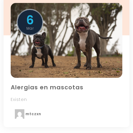
6
Mar
Alergias en mascotas
Existen
mtczxn