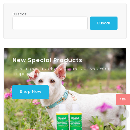
Buscar
Buscar
New Special Products
Lorem ipsum dolor sit, amet consectetur
adipisicing elit
Shop Now
PEN