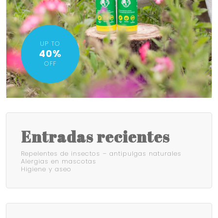
UP TO
40%
OFF
Entradas recientes
Repelentes de insectos – antipulgas naturales
Alergias en mascotas
Higiene y aseo