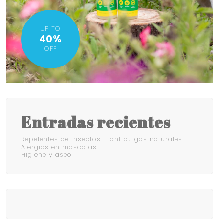
UP TO
40%
OFF
Entradas recientes
Repelentes de insectos – antipulgas naturales
Alergias en mascotas
Higiene y aseo