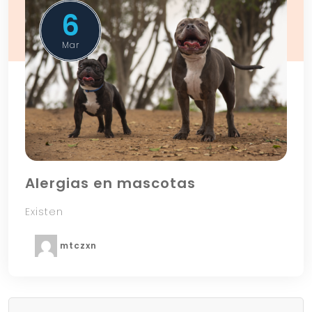
6
Mar
Alergias en mascotas
Existen
mtczxn