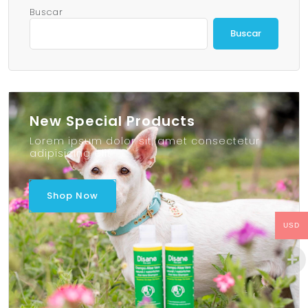
Buscar
Buscar
New Special Products
Lorem ipsum dolor sit, amet consectetur
adipisicing elit
Shop Now
USD