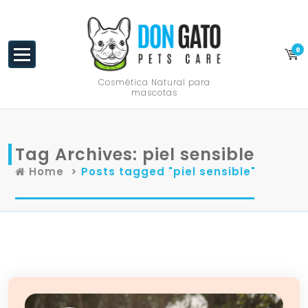
content
0
Cosmética Natural para
mascotas
Tag Archives: piel sensible
Home
>
Posts tagged "piel sensible"