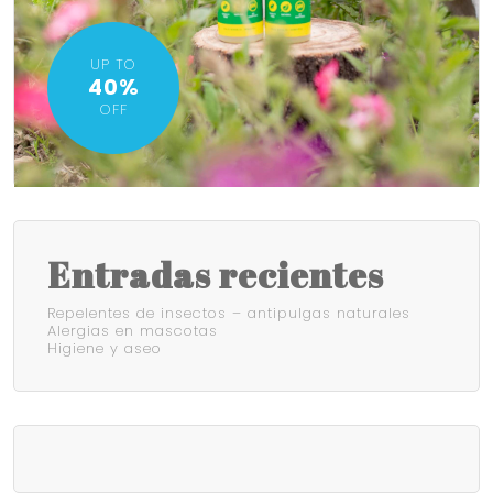
UP TO
40%
OFF
Entradas recientes
Repelentes de insectos – antipulgas naturales
Alergias en mascotas
Higiene y aseo