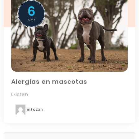
6
Mar
Alergias en mascotas
Existen
mtczxn