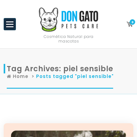
content
0
Cosmética Natural para
mascotas
Tag Archives: piel sensible
Home
>
Posts tagged "piel sensible"