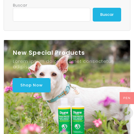
Buscar
Buscar
New Special Products
Lorem ipsum dolor sit, amet consectetur
adipisicing elit
Shop Now
PEN